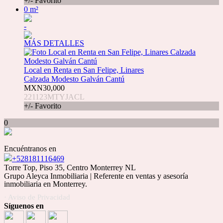
+/- Favorito
0 m²
-
MÁS DETALLES
Local en Renta en San Felipe, Linares
Calzada Modesto Galván Cantú
MXN30,000
221123MTYJACL
+/- Favorito
0
Encuéntranos en
+528181116469
Torre Top, Piso 35, Centro Monterrey NL
Grupo Aleyca Inmobiliaria | Referente en ventas y asesoría
inmobiliaria en Monterrey.
· Aviso de Privacidad
Síguenos en